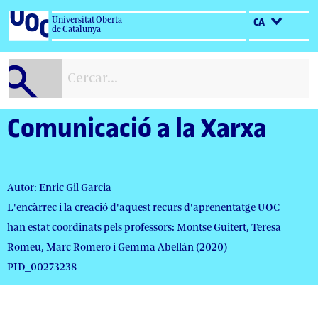
Salta
Universitat Oberta
CA
al
de Catalunya
contingut
Comunicació a la Xarxa
Autor: Enric Gil Garcia
L'encàrrec i la creació d'aquest recurs d'aprenentatge UOC
han estat coordinats pels professors: Montse Guitert, Teresa
Romeu, Marc Romero i Gemma Abellán (2020)
PID_00273238