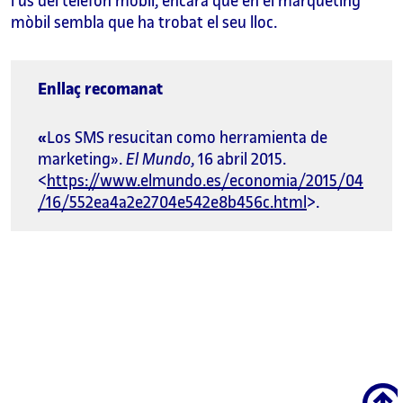
l’ús del telèfon mòbil, encara que en el màrqueting
mòbil sembla que ha trobat el seu lloc.
Enllaç recomanat
«
Los SMS resucitan como herramienta de
marketing».
El Mundo
, 16 abril 2015.
<
https://www.elmundo.es/economia/2015/04
/16/552ea4a2e2704e542e8b456c.html
>.
Scroll