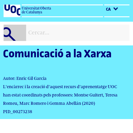
Salta
Universitat Oberta
CA
al
de Catalunya
contingut
Comunicació a la Xarxa
Autor: Enric Gil Garcia
L'encàrrec i la creació d'aquest recurs d'aprenentatge UOC
han estat coordinats pels professors: Montse Guitert, Teresa
Romeu, Marc Romero i Gemma Abellán (2020)
PID_00273238