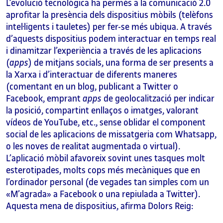
L’evolució tecnològica ha permès a la comunicació 2.0
aprofitar la presència dels dispositius mòbils (telèfons
intel·ligents i tauletes) per fer-se més ubiqua. A través
d’aquests dispositius podem interactuar en temps real
i dinamitzar l’experiència a través de les aplicacions
(
apps
) de mitjans socials, una forma de ser presents a
la Xarxa i d’interactuar de diferents maneres
(comentant en un blog, publicant a Twitter o
Facebook, emprant
apps
de geolocalització per indicar
la posició, compartint enllaços o imatges, valorant
vídeos de YouTube, etc., sense oblidar el component
social de les aplicacions de missatgeria com Whatsapp,
o les noves de realitat augmentada o virtual).
L’aplicació mòbil afavoreix sovint unes tasques molt
esterotipades, molts cops més mecàniques que en
l’ordinador personal (de vegades tan simples com un
«M’agrada» a Facebook o una repiulada a Twitter).
Aquesta mena de dispositius, afirma Dolors Reig: